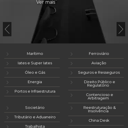
Ver mais
Marítimo
Ferroviário
Iates e Super Iates
Aviação
Óleo e Gás
Seguros e Resseguros
Energia
Direito Público e
Regulatório
Portos e Infraestrutura
Contencioso e
Arbitragem
Societário
Reestruturação &
Insolvência
Tributário e Aduaneiro
China Desk
Trabalhista