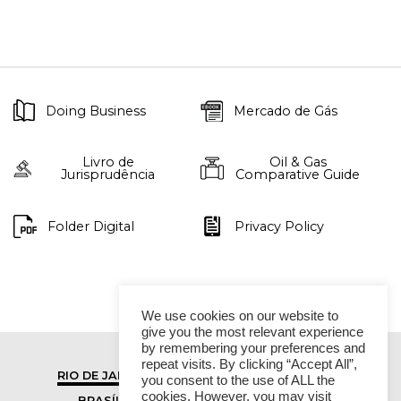
Doing Business
Mercado de Gás
Livro de
Oil & Gas
Jurisprudência
Comparative Guide
Folder Digital
Privacy Policy
We use cookies on our website to
give you the most relevant experience
by remembering your preferences and
repeat visits. By clicking “Accept All”,
RIO DE JANEIRO
SÃO PAULO
you consent to the use of ALL the
cookies. However, you may visit
BRASÍLIA
VITÓRIA