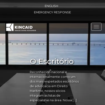
ENGLISH
EMERGENCY RESPONSE
Toggl
navig
O Escritório
Reconhecido nacional e
internacionalmente como um
dos mais respeitados escritórios
de advocacia em Direito
Marítimo, nossos sócios
integram as listas de
especialistas na área. Nossa […]