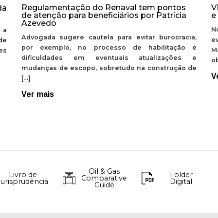
Regulamentação do Renaval tem pontos
V
da
de atenção para beneficiários por Patrícia
e
Azevedo
N
 a
Advogada sugere cautela para evitar burocracia,
e
de
por exemplo, no processo de habilitação e
M
ões
dificuldades em eventuais atualizações e
ob
mudanças de escopo, sobretudo na construção de
V
[…]
Ver mais
Oil & Gas
Livro de
Folder
Comparative
Jurisprudência
Digital
Guide