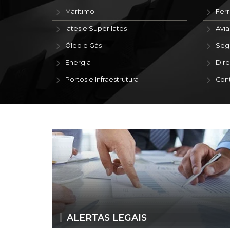
Marítimo
Ferr
Iates e Super Iates
Avi
Óleo e Gás
Seg
Energia
Dire
Portos e Infraestrutura
Con
ALERTAS LEGAIS