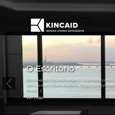
O Escritório
Reconhecido nacional e internacionalmente como um
advocacia em Direito Marítimo, nossos sócios integram 
Nossa […]
Ver mais