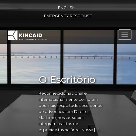
ENGLISH
EMERGENCY RESPONSE
Toggl
navig
O Escritório
Reconhecido nacional e
internacionalmente como um
dos mais respeitados escritórios
de advocacia em Direito
Marítimo, nossos sócios
integram as listas de
especialistas na área. Nossa […]