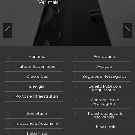
Ver mais
Marítimo
Ferroviário
Iates e Super Iates
Aviação
Óleo e Gás
Seguros e Resseguros
Energia
Direito Público e
Regulatório
Portos e Infraestrutura
Contencioso e
Arbitragem
Societário
Reestruturação &
Insolvência
Tributário e Aduaneiro
China Desk
Trabalhista