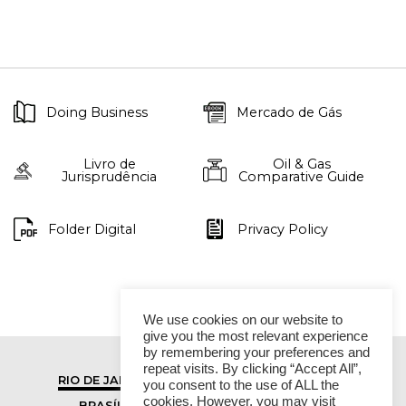
Doing Business
Mercado de Gás
Livro de
Oil & Gas
Jurisprudência
Comparative Guide
Folder Digital
Privacy Policy
We use cookies on our website to
give you the most relevant experience
by remembering your preferences and
repeat visits. By clicking “Accept All”,
RIO DE JANEIRO
SÃO PAULO
you consent to the use of ALL the
cookies. However, you may visit
BRASÍLIA
VITÓRIA