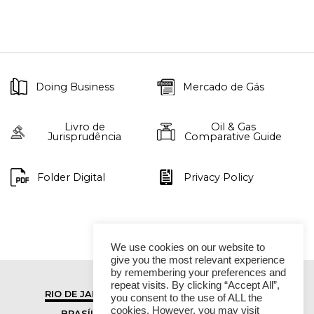
Doing Business
Mercado de Gás
Livro de
Oil & Gas
Jurisprudência
Comparative Guide
Folder Digital
Privacy Policy
We use cookies on our website to
give you the most relevant experience
by remembering your preferences and
repeat visits. By clicking “Accept All”,
RIO DE JANEIRO
SÃO PAULO
you consent to the use of ALL the
cookies. However, you may visit
BRASÍLIA
VITÓRIA