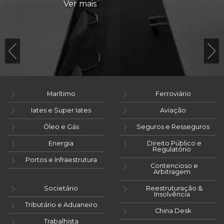
Ver mais
Marítimo
Ferroviário
Iates e Super Iates
Aviação
Óleo e Gás
Seguros e Resseguros
Energia
Direito Público e
Regulatório
Portos e Infraestrutura
Contencioso e
Arbitragem
Societário
Reestruturação &
Insolvência
Tributário e Aduaneiro
China Desk
Trabalhista