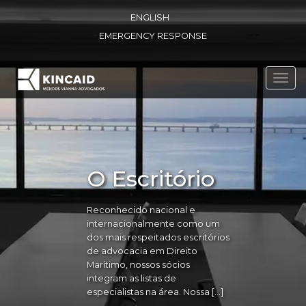
ENGLISH
EMERGENCY RESPONSE
Toggl
navig
O Escritório
Reconhecido nacional e
internacionalmente como um
dos mais respeitados escritórios
de advocacia em Direito
Marítimo, nossos sócios
integram as listas de
especialistas na área. Nossa […]