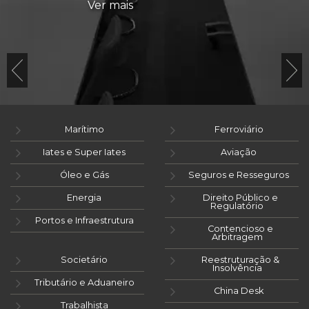
Ver mais
Marítimo
Ferroviário
Iates e Super Iates
Aviação
Óleo e Gás
Seguros e Resseguros
Energia
Direito Público e
Regulatório
Portos e Infraestrutura
Contencioso e
Arbitragem
Societário
Reestruturação &
Insolvência
Tributário e Aduaneiro
China Desk
Trabalhista