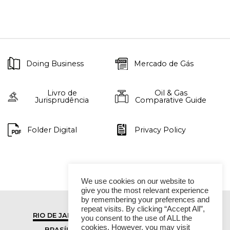
Doing Business
Mercado de Gás
Livro de
Oil & Gas
Jurisprudência
Comparative Guide
Folder Digital
Privacy Policy
We use cookies on our website to
give you the most relevant experience
by remembering your preferences and
repeat visits. By clicking “Accept All”,
RIO DE JANEIRO
SÃO PAULO
you consent to the use of ALL the
cookies. However, you may visit
BRASÍLIA
VITÓRIA