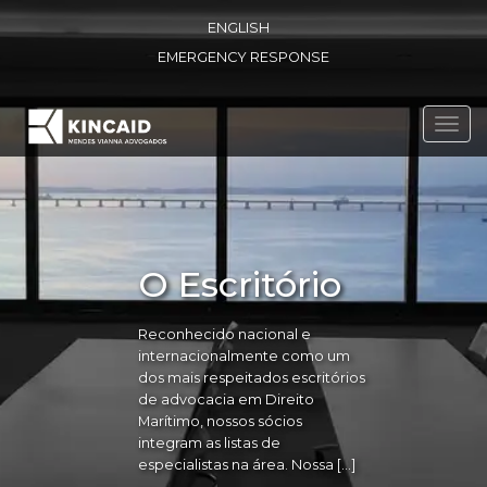
ENGLISH
EMERGENCY RESPONSE
Toggl
navig
O Escritório
Reconhecido nacional e
internacionalmente como um
dos mais respeitados escritórios
de advocacia em Direito
Marítimo, nossos sócios
integram as listas de
especialistas na área. Nossa […]