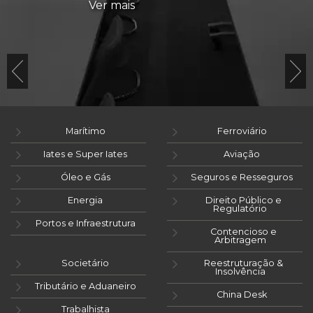
Ver mais
Marítimo
Ferroviário
Iates e Super Iates
Aviação
Óleo e Gás
Seguros e Resseguros
Energia
Direito Público e
Regulatório
Portos e Infraestrutura
Contencioso e
Arbitragem
Societário
Reestruturação &
Insolvência
Tributário e Aduaneiro
China Desk
Trabalhista