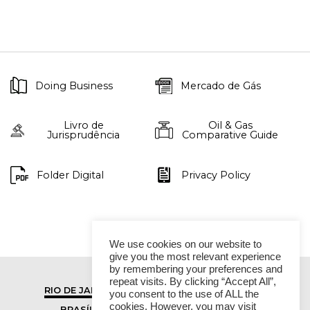
Doing Business
Mercado de Gás
Livro de
Oil & Gas
Jurisprudência
Comparative Guide
Folder Digital
Privacy Policy
We use cookies on our website to
give you the most relevant experience
by remembering your preferences and
repeat visits. By clicking “Accept All”,
RIO DE JANEIRO
SÃO PAULO
you consent to the use of ALL the
cookies. However, you may visit
BRASÍLIA
VITÓRIA