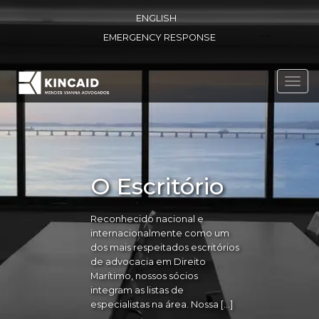
ENGLISH
EMERGENCY RESPONSE
Toggl
navig
O Escritório
Reconhecido nacional e
internacionalmente como um
dos mais respeitados escritórios
de advocacia em Direito
Marítimo, nossos sócios
integram as listas de
especialistas na área. Nossa […]