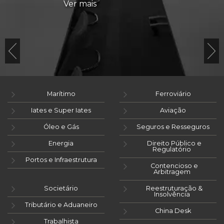
Ver mais
Marítimo
Ferroviário
Iates e Super Iates
Aviação
Óleo e Gás
Seguros e Resseguros
Energia
Direito Público e
Regulatório
Portos e Infraestrutura
Contencioso e
Arbitragem
Societário
Reestruturação &
Insolvência
Tributário e Aduaneiro
China Desk
Trabalhista