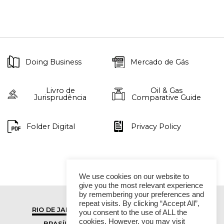
Doing Business
Mercado de Gás
Livro de
Oil & Gas
Jurisprudência
Comparative Guide
Folder Digital
Privacy Policy
We use cookies on our website to
give you the most relevant experience
by remembering your preferences and
repeat visits. By clicking “Accept All”,
RIO DE JANEIRO
SÃO PAULO
you consent to the use of ALL the
cookies. However, you may visit
BRASÍLIA
VITÓRIA