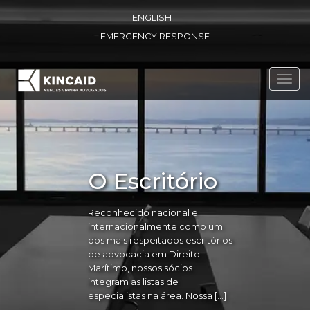
ENGLISH
EMERGENCY RESPONSE
Toggl
navig
O Escritório
Reconhecido nacional e
internacionalmente como um
dos mais respeitados escritórios
de advocacia em Direito
Marítimo, nossos sócios
integram as listas de
especialistas na área. Nossa […]