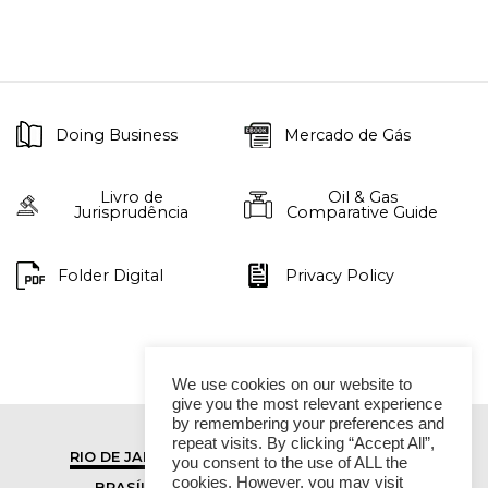
Doing Business
Mercado de Gás
Livro de
Oil & Gas
Jurisprudência
Comparative Guide
Folder Digital
Privacy Policy
We use cookies on our website to
give you the most relevant experience
by remembering your preferences and
repeat visits. By clicking “Accept All”,
RIO DE JANEIRO
SÃO PAULO
you consent to the use of ALL the
cookies. However, you may visit
BRASÍLIA
VITÓRIA