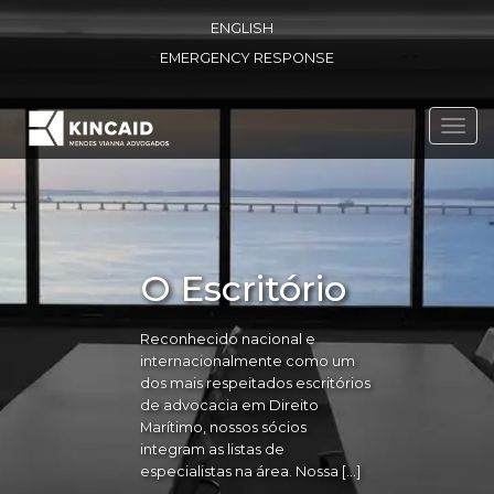
ENGLISH
EMERGENCY RESPONSE
Toggl
navig
O Escritório
Reconhecido nacional e
internacionalmente como um
dos mais respeitados escritórios
de advocacia em Direito
Marítimo, nossos sócios
integram as listas de
especialistas na área. Nossa […]