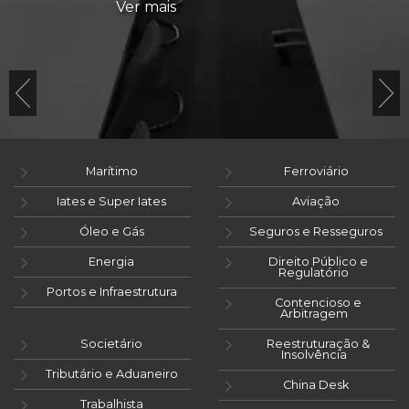
Ver mais
Marítimo
Ferroviário
Iates e Super Iates
Aviação
Óleo e Gás
Seguros e Resseguros
Energia
Direito Público e
Regulatório
Portos e Infraestrutura
Contencioso e
Arbitragem
Societário
Reestruturação &
Insolvência
Tributário e Aduaneiro
China Desk
Trabalhista