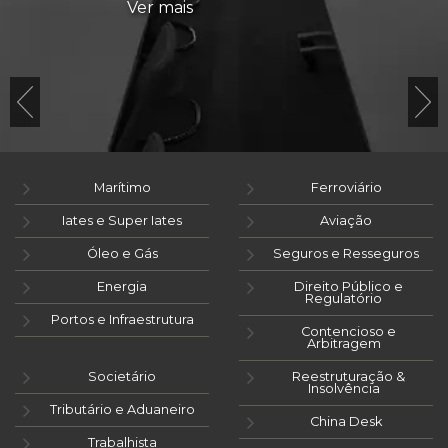
Ver mais
Marítimo
Ferroviário
Iates e Super Iates
Aviação
Óleo e Gás
Seguros e Resseguros
Energia
Direito Público e
Regulatório
Portos e Infraestrutura
Contencioso e
Arbitragem
Societário
Reestruturação &
Insolvência
Tributário e Aduaneiro
China Desk
Trabalhista