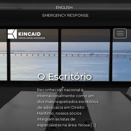
ENGLISH
EMERGENCY RESPONSE
Toggl
navig
O Escritório
Reconhecido nacional e
internacionalmente como um
dos mais respeitados escritórios
de advocacia em Direito
Marítimo, nossos sócios
integram as listas de
especialistas na área. Nossa […]