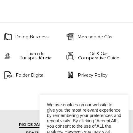
Doing Business
Mercado de Gás
Livro de
Oil & Gas
Jurisprudência
Comparative Guide
Folder Digital
Privacy Policy
We use cookies on our website to
give you the most relevant experience
by remembering your preferences and
repeat visits. By clicking “Accept All”,
RIO DE JANEIRO
SÃO PAULO
you consent to the use of ALL the
cookies. However, you may visit
BRASÍLIA
VITÓRIA