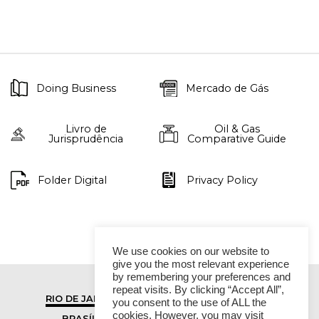
Doing Business
Mercado de Gás
Livro de
Oil & Gas
Jurisprudência
Comparative Guide
Folder Digital
Privacy Policy
We use cookies on our website to
give you the most relevant experience
by remembering your preferences and
repeat visits. By clicking “Accept All”,
RIO DE JANEIRO
SÃO PAULO
you consent to the use of ALL the
cookies. However, you may visit
BRASÍLIA
VITÓRIA