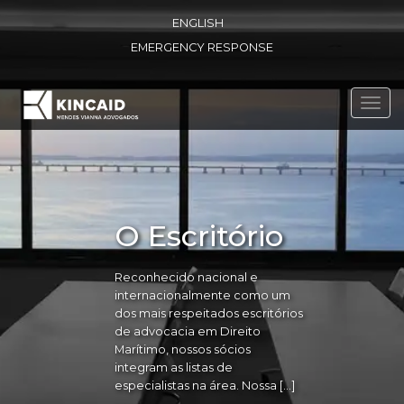
ENGLISH
EMERGENCY RESPONSE
Toggl
navig
O Escritório
Reconhecido nacional e
internacionalmente como um
dos mais respeitados escritórios
de advocacia em Direito
Marítimo, nossos sócios
integram as listas de
especialistas na área. Nossa […]