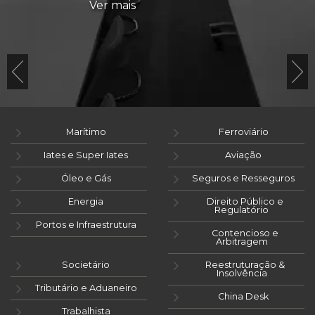
Ver mais
Marítimo
Ferroviário
Iates e Super Iates
Aviação
Óleo e Gás
Seguros e Resseguros
Energia
Direito Público e
Regulatório
Portos e Infraestrutura
Contencioso e
Arbitragem
Societário
Reestruturação &
Insolvência
Tributário e Aduaneiro
China Desk
Trabalhista