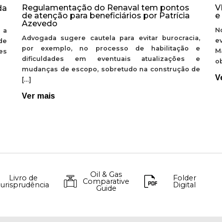
Regulamentação do Renaval tem pontos
V
da
de atenção para beneficiários por Patrícia
e
Azevedo
N
 a
Advogada sugere cautela para evitar burocracia,
e
de
por exemplo, no processo de habilitação e
M
ões
dificuldades em eventuais atualizações e
ob
mudanças de escopo, sobretudo na construção de
V
[…]
Ver mais
Oil & Gas
Livro de
Folder
Comparative
Jurisprudência
Digital
Guide