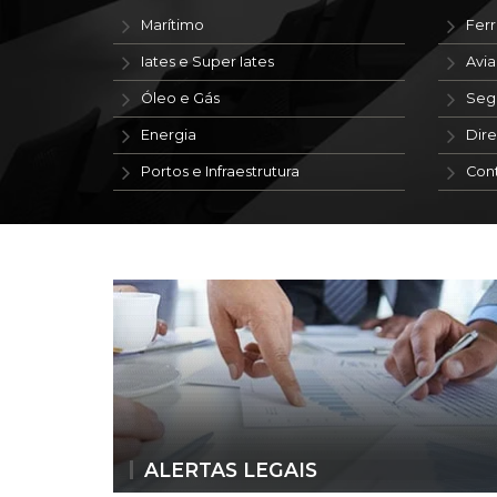
Marítimo
Ferr
Iates e Super Iates
Avi
Óleo e Gás
Seg
Energia
Dire
Portos e Infraestrutura
Con
ALERTAS LEGAIS