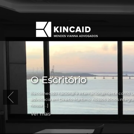
O Escritório
Reconhecido nacional e internacionalmente como um
advocacia em Direito Marítimo, nossos sócios integram 
Nossa […]
Ver mais