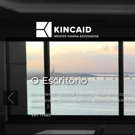
O Escritório
Reconhecido nacional e internacionalmente como um
advocacia em Direito Marítimo, nossos sócios integram 
Nossa […]
Ver mais