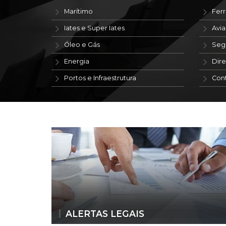
Marítimo
Ferr
Iates e Super Iates
Avi
Óleo e Gás
Seg
Energia
Dire
Portos e Infraestrutura
Con
ALERTAS LEGAIS