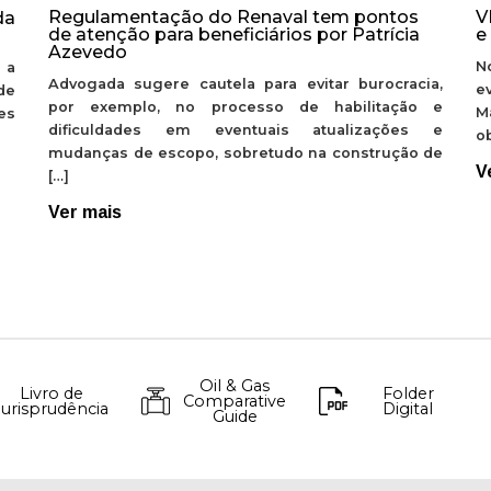
Regulamentação do Renaval tem pontos
V
da
de atenção para beneficiários por Patrícia
e
Azevedo
N
 a
Advogada sugere cautela para evitar burocracia,
e
de
por exemplo, no processo de habilitação e
M
ões
dificuldades em eventuais atualizações e
ob
mudanças de escopo, sobretudo na construção de
V
[…]
Ver mais
Oil & Gas
Livro de
Folder
Comparative
Jurisprudência
Digital
Guide