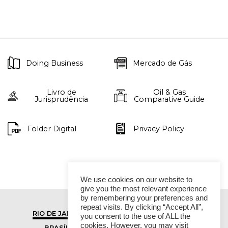
Doing Business
Mercado de Gás
Livro de
Oil & Gas
Jurisprudência
Comparative Guide
Folder Digital
Privacy Policy
We use cookies on our website to
give you the most relevant experience
by remembering your preferences and
repeat visits. By clicking “Accept All”,
RIO DE JANEIRO
SÃO PAULO
you consent to the use of ALL the
cookies. However, you may visit
BRASÍLIA
VITÓRIA