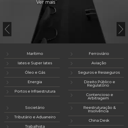
Ver mais
Marítimo
Ferroviário
Iates e Super Iates
Aviação
Óleo e Gás
Seguros e Resseguros
Energia
Direito Público e
Regulatório
Portos e Infraestrutura
Contencioso e
Arbitragem
Societário
Reestruturação &
Insolvência
Tributário e Aduaneiro
China Desk
Trabalhista