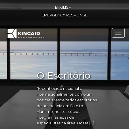
ENGLISH
EMERGENCY RESPONSE
Toggl
navig
O Escritório
Reconhecido nacional e
internacionalmente como um
dos mais respeitados escritórios
de advocacia em Direito
Marítimo, nossos sócios
integram as listas de
especialistas na área. Nossa […]