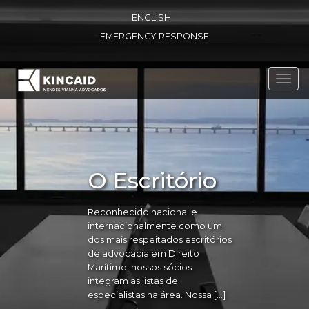
ENGLISH
EMERGENCY RESPONSE
Toggl
navig
O Escritório
Reconhecido nacional e
internacionalmente como um
dos mais respeitados escritórios
de advocacia em Direito
Marítimo, nossos sócios
integram as listas de
especialistas na área. Nossa […]