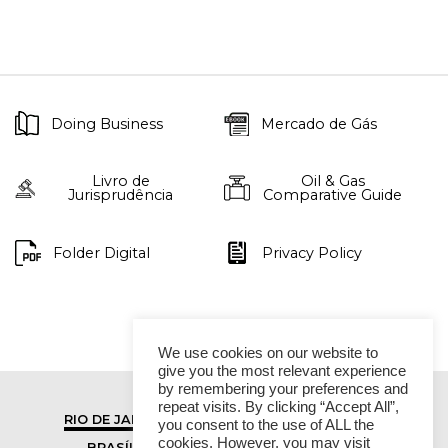
Doing Business
Mercado de Gás
Livro de
Oil & Gas
Jurisprudência
Comparative Guide
Folder Digital
Privacy Policy
We use cookies on our website to
give you the most relevant experience
by remembering your preferences and
repeat visits. By clicking “Accept All”,
RIO DE JANEIRO
SÃO PAULO
you consent to the use of ALL the
cookies. However, you may visit
BRASÍLIA
VITÓRIA