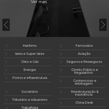
Ver mais
Marítimo
Ferroviário
Iates e Super Iates
Aviação
Óleo e Gás
Seguros e Resseguros
Energia
Direito Público e
Regulatório
Portos e Infraestrutura
Contencioso e
Arbitragem
Societário
Reestruturação &
Insolvência
Tributário e Aduaneiro
China Desk
Trabalhista