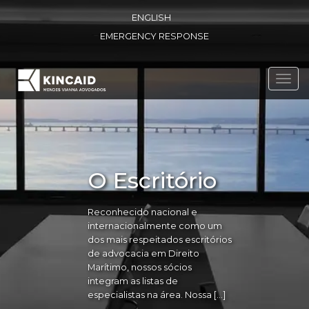
ENGLISH
EMERGENCY RESPONSE
Toggl
navig
O Escritório
Reconhecido nacional e
internacionalmente como um
dos mais respeitados escritórios
de advocacia em Direito
Marítimo, nossos sócios
integram as listas de
especialistas na área. Nossa […]