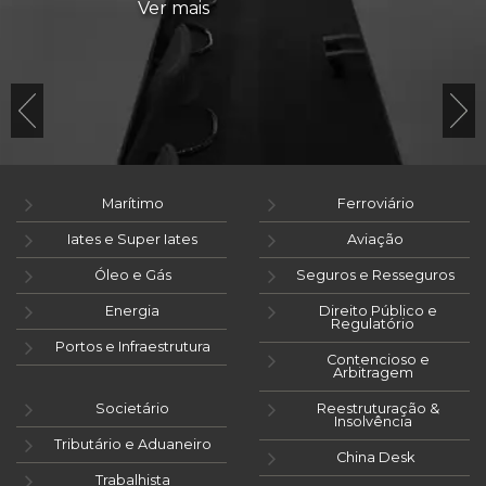
Ver mais
Marítimo
Ferroviário
Iates e Super Iates
Aviação
Óleo e Gás
Seguros e Resseguros
Energia
Direito Público e
Regulatório
Portos e Infraestrutura
Contencioso e
Arbitragem
Societário
Reestruturação &
Insolvência
Tributário e Aduaneiro
China Desk
Trabalhista