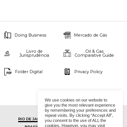
Doing Business
Mercado de Gás
Livro de
Oil & Gas
Jurisprudência
Comparative Guide
Folder Digital
Privacy Policy
We use cookies on our website to
give you the most relevant experience
by remembering your preferences and
repeat visits. By clicking “Accept All”,
RIO DE JANEIRO
SÃO PAULO
you consent to the use of ALL the
cookies. However, you may visit
BRASÍLIA
VITÓRIA