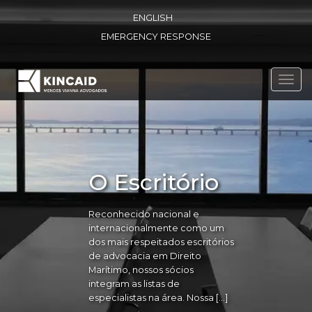
ENGLISH
EMERGENCY RESPONSE
Toggl
navig
O Escritório
Reconhecido nacional e
internacionalmente como um
dos mais respeitados escritórios
de advocacia em Direito
Marítimo, nossos sócios
integram as listas de
especialistas na área. Nossa […]