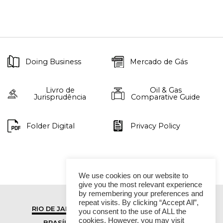
Doing Business
Mercado de Gás
Livro de
Oil & Gas
Jurisprudência
Comparative Guide
Folder Digital
Privacy Policy
We use cookies on our website to
give you the most relevant experience
by remembering your preferences and
repeat visits. By clicking “Accept All”,
RIO DE JANEIRO
SÃO PAULO
you consent to the use of ALL the
cookies. However, you may visit
BRASÍLIA
VITÓRIA