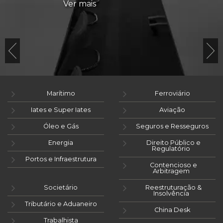
Ver mais
Marítimo
Ferroviário
Iates e Super Iates
Aviação
Óleo e Gás
Seguros e Resseguros
Energia
Direito Público e
Regulatório
Portos e Infraestrutura
Contencioso e
Arbitragem
Societário
Reestruturação &
Insolvência
Tributário e Aduaneiro
China Desk
Trabalhista