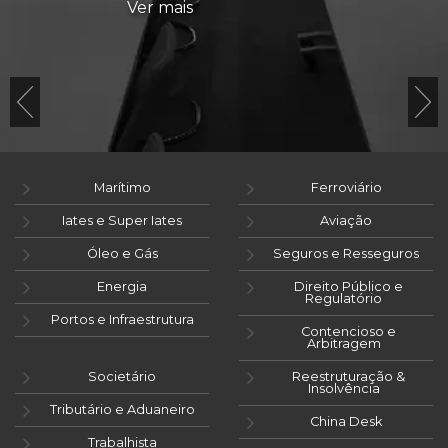
Ver mais
Marítimo
Ferroviário
Iates e Super Iates
Aviação
Óleo e Gás
Seguros e Resseguros
Energia
Direito Público e
Regulatório
Portos e Infraestrutura
Contencioso e
Arbitragem
Societário
Reestruturação &
Insolvência
Tributário e Aduaneiro
China Desk
Trabalhista