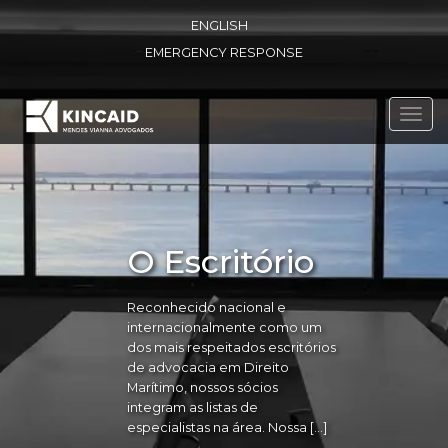
ENGLISH
EMERGENCY RESPONSE
Toggl
navig
O Escritório
Reconhecido nacional e
internacionalmente como um
dos mais respeitados escritórios
de advocacia em Direito
Marítimo, nossos sócios
integram as listas de
especialistas na área. Nossa […]