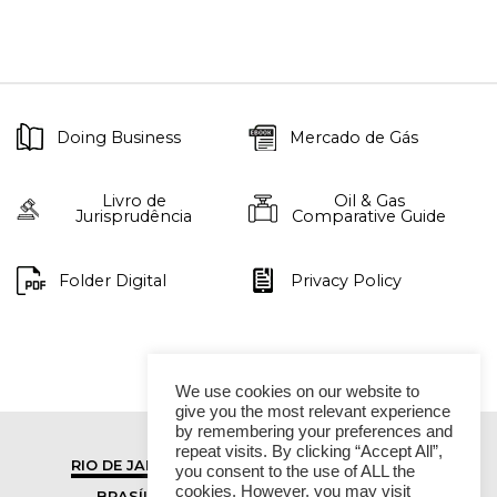
Doing Business
Mercado de Gás
Livro de
Oil & Gas
Jurisprudência
Comparative Guide
Folder Digital
Privacy Policy
We use cookies on our website to
give you the most relevant experience
by remembering your preferences and
repeat visits. By clicking “Accept All”,
RIO DE JANEIRO
SÃO PAULO
you consent to the use of ALL the
cookies. However, you may visit
BRASÍLIA
VITÓRIA