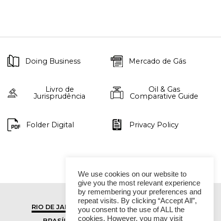
Doing Business
Mercado de Gás
Livro de
Oil & Gas
Jurisprudência
Comparative Guide
Folder Digital
Privacy Policy
We use cookies on our website to
give you the most relevant experience
by remembering your preferences and
repeat visits. By clicking “Accept All”,
RIO DE JANEIRO
SÃO PAULO
you consent to the use of ALL the
cookies. However, you may visit
BRASÍLIA
VITÓRIA