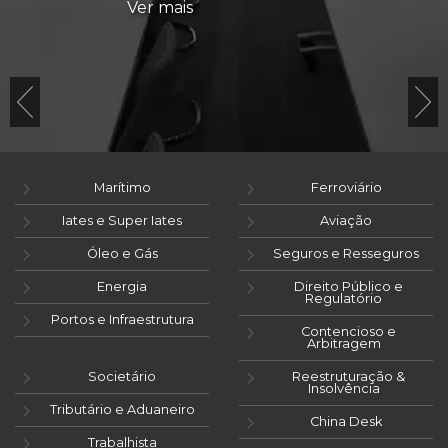
Ver mais
Marítimo
Ferroviário
Iates e Super Iates
Aviação
Óleo e Gás
Seguros e Resseguros
Energia
Direito Público e
Regulatório
Portos e Infraestrutura
Contencioso e
Arbitragem
Societário
Reestruturação &
Insolvência
Tributário e Aduaneiro
China Desk
Trabalhista