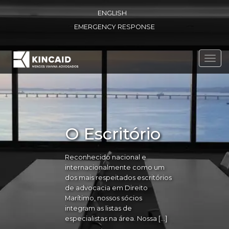
ENGLISH
EMERGENCY RESPONSE
Toggl
navig
O Escritório
Reconhecido nacional e
internacionalmente como um
dos mais respeitados escritórios
de advocacia em Direito
Marítimo, nossos sócios
integram as listas de
especialistas na área. Nossa […]