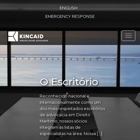
ENGLISH
EMERGENCY RESPONSE
Toggl
navig
O Escritório
Reconhecido nacional e
internacionalmente como um
dos mais respeitados escritórios
de advocacia em Direito
Marítimo, nossos sócios
integram as listas de
especialistas na área. Nossa […]