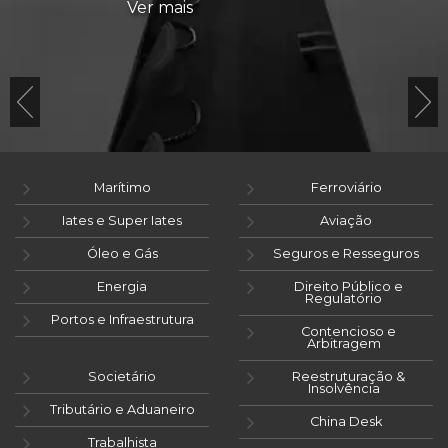
Ver mais
Marítimo
Ferroviário
Iates e Super Iates
Aviação
Óleo e Gás
Seguros e Resseguros
Energia
Direito Público e
Regulatório
Portos e Infraestrutura
Contencioso e
Arbitragem
Societário
Reestruturação &
Insolvência
Tributário e Aduaneiro
China Desk
Trabalhista