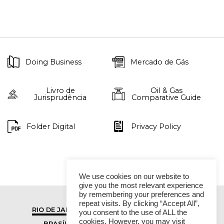
Doing Business
Mercado de Gás
Livro de
Oil & Gas
Jurisprudência
Comparative Guide
Folder Digital
Privacy Policy
We use cookies on our website to
give you the most relevant experience
by remembering your preferences and
repeat visits. By clicking “Accept All”,
RIO DE JANEIRO
SÃO PAULO
you consent to the use of ALL the
cookies. However, you may visit
BRASÍLIA
VITÓRIA