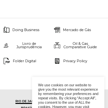
Doing Business
Mercado de Gás
Livro de
Oil & Gas
Jurisprudência
Comparative Guide
Folder Digital
Privacy Policy
We use cookies on our website to
give you the most relevant experience
by remembering your preferences and
repeat visits. By clicking “Accept All”,
RIO DE JANEIRO
SÃO PAULO
you consent to the use of ALL the
cookies. However, you may visit
BRASÍLIA
VITÓRIA