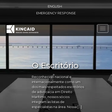
ENGLISH
EMERGENCY RESPONSE
Toggl
navig
O Escritório
Reconhecido nacional e
internacionalmente como um
dos mais respeitados escritórios
de advocacia em Direito
Marítimo, nossos sócios
integram as listas de
especialistas na área. Nossa […]