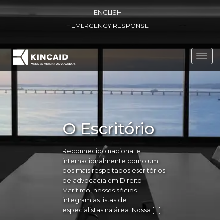
ENGLISH
EMERGENCY RESPONSE
Toggl
navig
O Escritório
Reconhecido nacional e
internacionalmente como um
dos mais respeitados escritórios
de advocacia em Direito
Marítimo, nossos sócios
integram as listas de
especialistas na área. Nossa […]