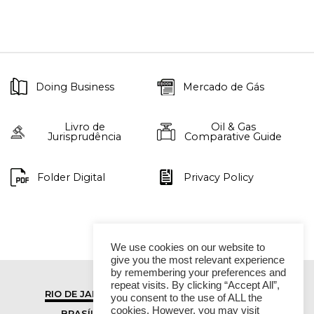
Doing Business
Mercado de Gás
Livro de
Oil & Gas
Jurisprudência
Comparative Guide
Folder Digital
Privacy Policy
We use cookies on our website to
give you the most relevant experience
by remembering your preferences and
repeat visits. By clicking “Accept All”,
RIO DE JANEIRO
SÃO PAULO
you consent to the use of ALL the
cookies. However, you may visit
BRASÍLIA
VITÓRIA