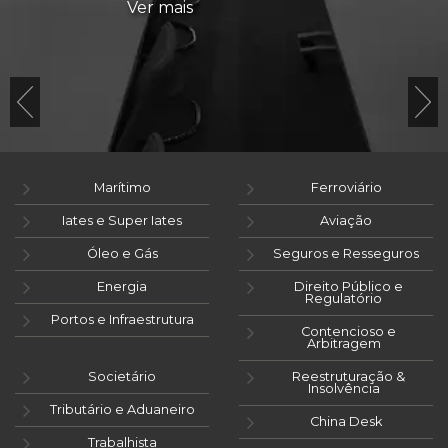
Ver mais
Marítimo
Ferroviário
Iates e Super Iates
Aviação
Óleo e Gás
Seguros e Resseguros
Energia
Direito Público e
Regulatório
Portos e Infraestrutura
Contencioso e
Arbitragem
Societário
Reestruturação &
Insolvência
Tributário e Aduaneiro
China Desk
Trabalhista