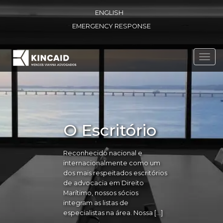
ENGLISH
EMERGENCY RESPONSE
Toggl
navig
O Escritório
Reconhecido nacional e
internacionalmente como um
dos mais respeitados escritórios
de advocacia em Direito
Marítimo, nossos sócios
integram as listas de
especialistas na área. Nossa […]