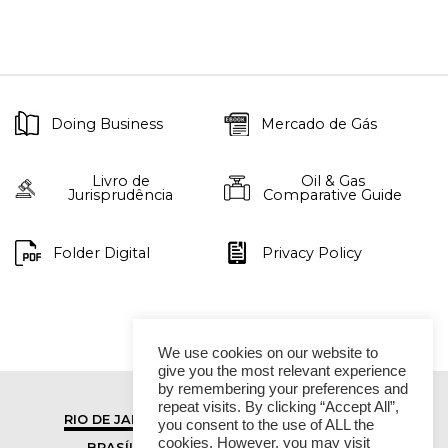
Doing Business
Mercado de Gás
Livro de
Oil & Gas
Jurisprudência
Comparative Guide
Folder Digital
Privacy Policy
We use cookies on our website to
give you the most relevant experience
by remembering your preferences and
repeat visits. By clicking “Accept All”,
RIO DE JANEIRO
SÃO PAULO
you consent to the use of ALL the
cookies. However, you may visit
BRASÍLIA
VITÓRIA