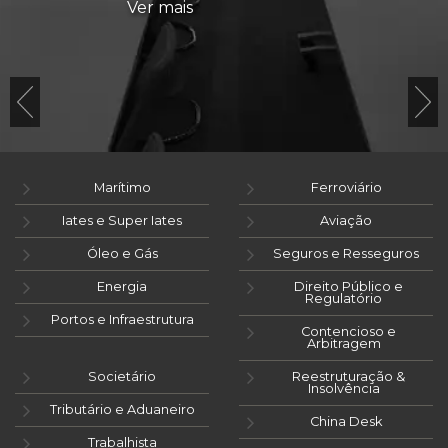
Ver mais
Marítimo
Ferroviário
Iates e Super Iates
Aviação
Óleo e Gás
Seguros e Resseguros
Energia
Direito Público e
Regulatório
Portos e Infraestrutura
Contencioso e
Arbitragem
Societário
Reestruturação &
Insolvência
Tributário e Aduaneiro
China Desk
Trabalhista