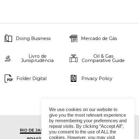
Doing Business
Mercado de Gás
Livro de
Oil & Gas
Jurisprudência
Comparative Guide
Folder Digital
Privacy Policy
We use cookies on our website to
give you the most relevant experience
by remembering your preferences and
repeat visits. By clicking “Accept All”,
RIO DE JANEIRO
SÃO PAULO
you consent to the use of ALL the
cookies. However, you may visit
BRASÍLIA
VITÓRIA