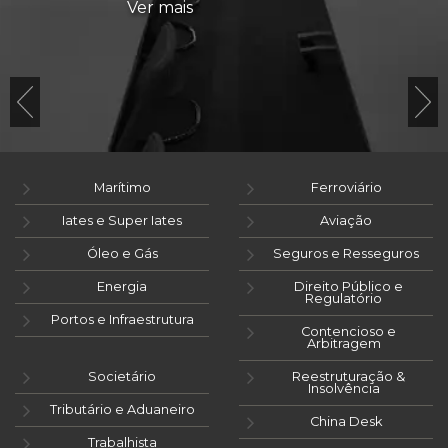
Ver mais
Marítimo
Ferroviário
Iates e Super Iates
Aviação
Óleo e Gás
Seguros e Resseguros
Energia
Direito Público e
Regulatório
Portos e Infraestrutura
Contencioso e
Arbitragem
Societário
Reestruturação &
Insolvência
Tributário e Aduaneiro
China Desk
Trabalhista