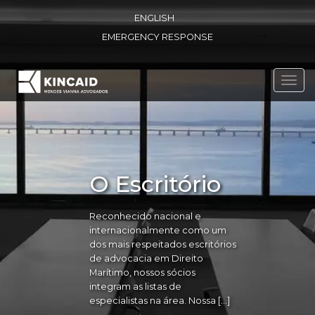
ENGLISH
EMERGENCY RESPONSE
Toggl
navig
O Escritório
Reconhecido nacional e
internacionalmente como um
dos mais respeitados escritórios
de advocacia em Direito
Marítimo, nossos sócios
integram as listas de
especialistas na área. Nossa […]