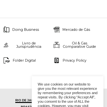
Doing Business
Mercado de Gás
Livro de
Oil & Gas
Jurisprudência
Comparative Guide
Folder Digital
Privacy Policy
We use cookies on our website to
give you the most relevant experience
by remembering your preferences and
repeat visits. By clicking “Accept All”,
RIO DE JANEIRO
SÃO PAULO
you consent to the use of ALL the
cookies. However, you may visit
BRASÍLIA
VITÓRIA