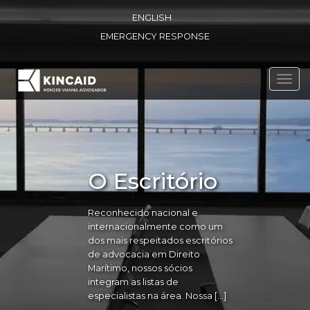
ENGLISH
EMERGENCY RESPONSE
Toggl
navig
O Escritório
Reconhecido nacional e
internacionalmente como um
dos mais respeitados escritórios
de advocacia em Direito
Marítimo, nossos sócios
integram as listas de
especialistas na área. Nossa […]