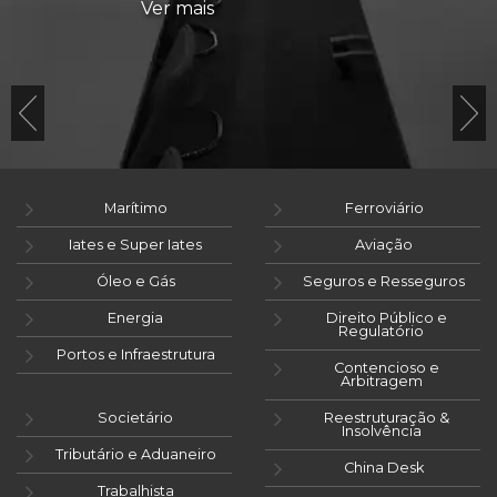
Ver mais
Marítimo
Ferroviário
Iates e Super Iates
Aviação
Óleo e Gás
Seguros e Resseguros
Energia
Direito Público e
Regulatório
Portos e Infraestrutura
Contencioso e
Arbitragem
Societário
Reestruturação &
Insolvência
Tributário e Aduaneiro
China Desk
Trabalhista