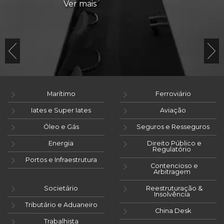
Ver mais
Marítimo
Ferroviário
Iates e Super Iates
Aviação
Óleo e Gás
Seguros e Resseguros
Energia
Direito Público e
Regulatório
Portos e Infraestrutura
Contencioso e
Arbitragem
Societário
Reestruturação &
Insolvência
Tributário e Aduaneiro
China Desk
Trabalhista