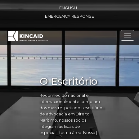
ENGLISH
EMERGENCY RESPONSE
Toggl
navig
O Escritório
Reconhecido nacional e
internacionalmente como um
dos mais respeitados escritórios
de advocacia em Direito
Marítimo, nossos sócios
integram as listas de
especialistas na área. Nossa […]