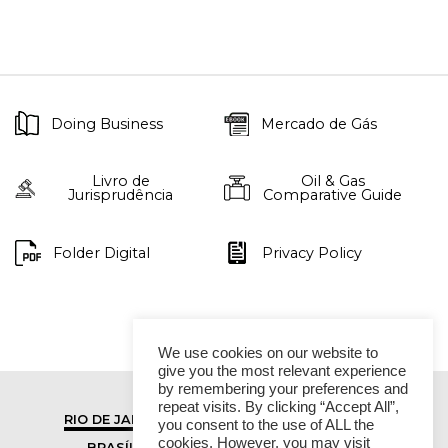
Doing Business
Mercado de Gás
Livro de
Oil & Gas
Jurisprudência
Comparative Guide
Folder Digital
Privacy Policy
We use cookies on our website to
give you the most relevant experience
by remembering your preferences and
repeat visits. By clicking “Accept All”,
RIO DE JANEIRO
SÃO PAULO
you consent to the use of ALL the
cookies. However, you may visit
BRASÍLIA
VITÓRIA