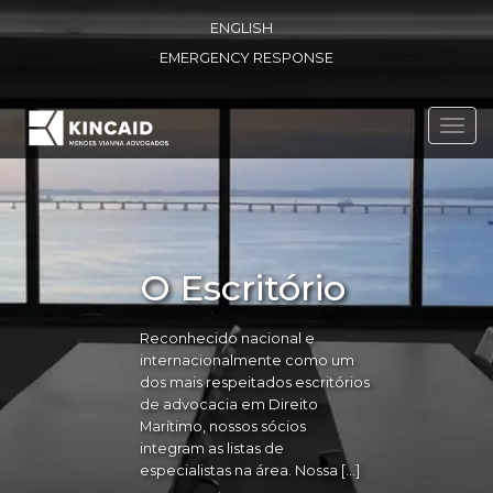
ENGLISH
EMERGENCY RESPONSE
Toggl
navig
O Escritório
Reconhecido nacional e
internacionalmente como um
dos mais respeitados escritórios
de advocacia em Direito
Marítimo, nossos sócios
integram as listas de
especialistas na área. Nossa […]