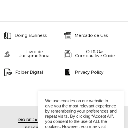
Doing Business
Mercado de Gás
Livro de
Oil & Gas
Jurisprudência
Comparative Guide
Folder Digital
Privacy Policy
We use cookies on our website to
give you the most relevant experience
by remembering your preferences and
repeat visits. By clicking “Accept All”,
RIO DE JANEIRO
SÃO PAULO
you consent to the use of ALL the
cookies. However, you may visit
BRASÍLIA
VITÓRIA