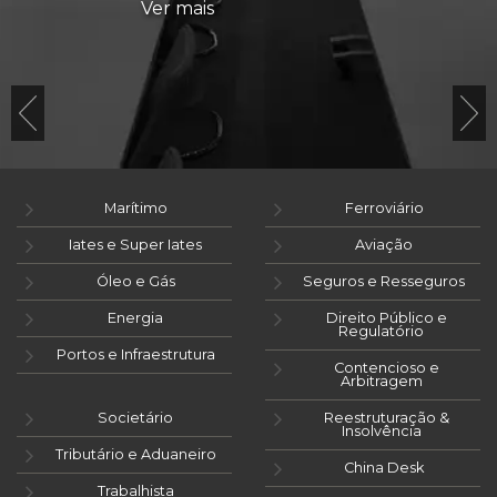
Ver mais
Marítimo
Ferroviário
Iates e Super Iates
Aviação
Óleo e Gás
Seguros e Resseguros
Energia
Direito Público e
Regulatório
Portos e Infraestrutura
Contencioso e
Arbitragem
Societário
Reestruturação &
Insolvência
Tributário e Aduaneiro
China Desk
Trabalhista