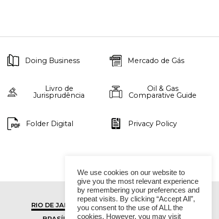
Doing Business
Mercado de Gás
Livro de
Oil & Gas
Jurisprudência
Comparative Guide
Folder Digital
Privacy Policy
We use cookies on our website to
give you the most relevant experience
by remembering your preferences and
repeat visits. By clicking “Accept All”,
RIO DE JANEIRO
SÃO PAULO
you consent to the use of ALL the
cookies. However, you may visit
BRASÍLIA
VITÓRIA