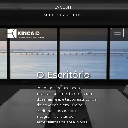
ENGLISH
EMERGENCY RESPONSE
Toggl
navig
O Escritório
Reconhecido nacional e
internacionalmente como um
dos mais respeitados escritórios
de advocacia em Direito
Marítimo, nossos sócios
integram as listas de
especialistas na área. Nossa […]