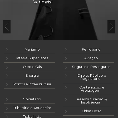
Ver mais
Marítimo
Ferroviário
Iates e Super Iates
Aviação
Óleo e Gás
Seguros e Resseguros
Energia
Direito Público e
Regulatório
Portos e Infraestrutura
Contencioso e
Arbitragem
Societário
Reestruturação &
Insolvência
Tributário e Aduaneiro
China Desk
Trabalhista