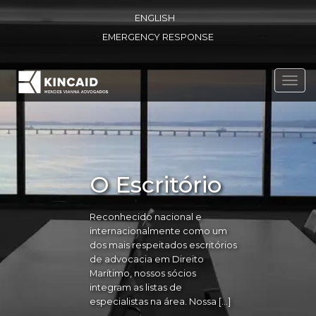
ENGLISH
EMERGENCY RESPONSE
Toggl
navig
O Escritório
Reconhecido nacional e
internacionalmente como um
dos mais respeitados escritórios
de advocacia em Direito
Marítimo, nossos sócios
integram as listas de
especialistas na área. Nossa […]