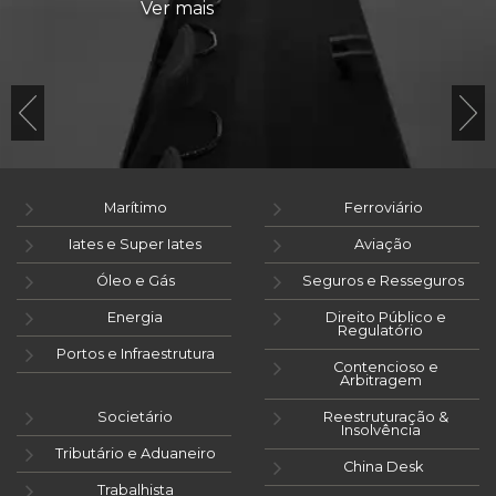
Ver mais
Marítimo
Ferroviário
Iates e Super Iates
Aviação
Óleo e Gás
Seguros e Resseguros
Energia
Direito Público e
Regulatório
Portos e Infraestrutura
Contencioso e
Arbitragem
Societário
Reestruturação &
Insolvência
Tributário e Aduaneiro
China Desk
Trabalhista