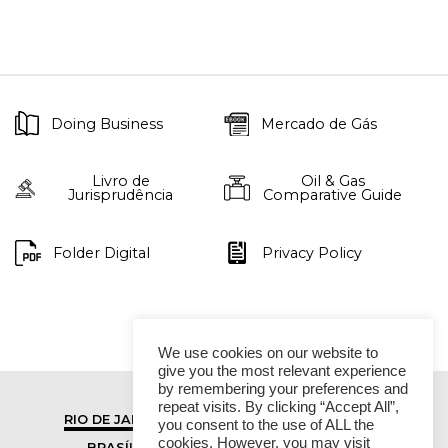
Doing Business
Mercado de Gás
Livro de
Oil & Gas
Jurisprudência
Comparative Guide
Folder Digital
Privacy Policy
We use cookies on our website to
give you the most relevant experience
by remembering your preferences and
repeat visits. By clicking “Accept All”,
RIO DE JANEIRO
SÃO PAULO
you consent to the use of ALL the
cookies. However, you may visit
BRASÍLIA
VITÓRIA