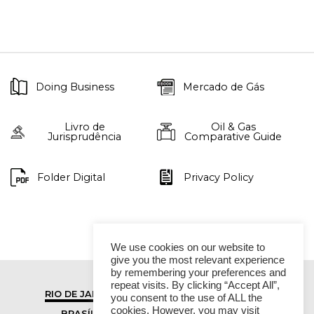
Doing Business
Mercado de Gás
Livro de
Oil & Gas
Jurisprudência
Comparative Guide
Folder Digital
Privacy Policy
We use cookies on our website to
give you the most relevant experience
by remembering your preferences and
repeat visits. By clicking “Accept All”,
RIO DE JANEIRO
SÃO PAULO
you consent to the use of ALL the
cookies. However, you may visit
BRASÍLIA
VITÓRIA