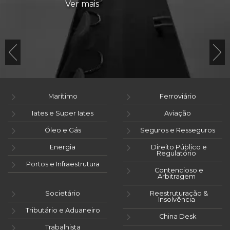
Ver mais
Marítimo
Ferroviário
Iates e Super Iates
Aviação
Óleo e Gás
Seguros e Resseguros
Energia
Direito Público e
Regulatório
Portos e Infraestrutura
Contencioso e
Arbitragem
Societário
Reestruturação &
Insolvência
Tributário e Aduaneiro
China Desk
Trabalhista