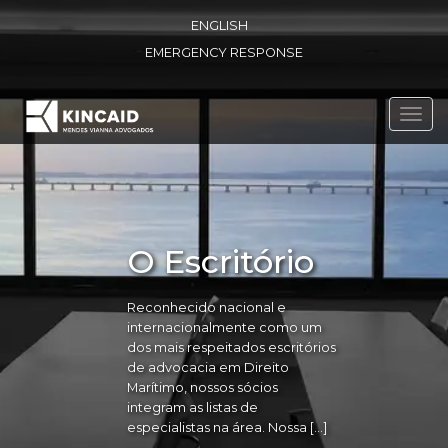
ENGLISH
EMERGENCY RESPONSE
Toggl
navig
O Escritório
Reconhecido nacional e
internacionalmente como um
dos mais respeitados escritórios
de advocacia em Direito
Marítimo, nossos sócios
integram as listas de
especialistas na área. Nossa […]