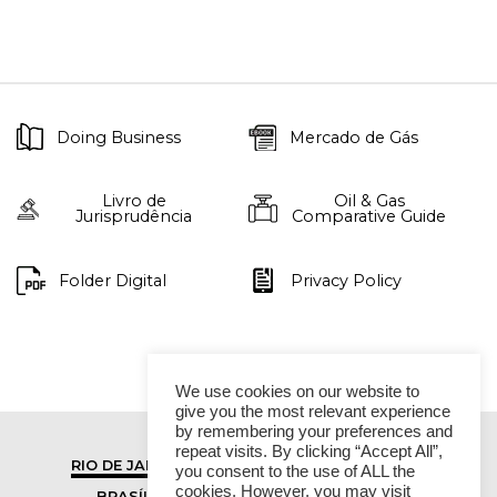
Doing Business
Mercado de Gás
Livro de
Oil & Gas
Jurisprudência
Comparative Guide
Folder Digital
Privacy Policy
We use cookies on our website to
give you the most relevant experience
by remembering your preferences and
repeat visits. By clicking “Accept All”,
RIO DE JANEIRO
SÃO PAULO
you consent to the use of ALL the
cookies. However, you may visit
BRASÍLIA
VITÓRIA