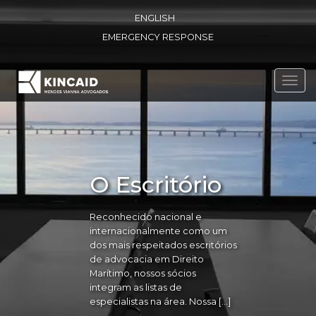
ENGLISH
EMERGENCY RESPONSE
Toggl
navig
O Escritório
Reconhecido nacional e
internacionalmente como um
dos mais respeitados escritórios
de advocacia em Direito
Marítimo, nossos sócios
integram as listas de
especialistas na área. Nossa […]