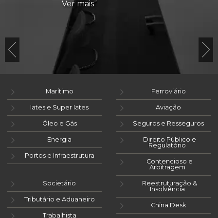
Ver mais
Marítimo
Ferroviário
Iates e Super Iates
Aviação
Óleo e Gás
Seguros e Resseguros
Energia
Direito Público e
Regulatório
Portos e Infraestrutura
Contencioso e
Arbitragem
Societário
Reestruturação &
Insolvência
Tributário e Aduaneiro
China Desk
Trabalhista