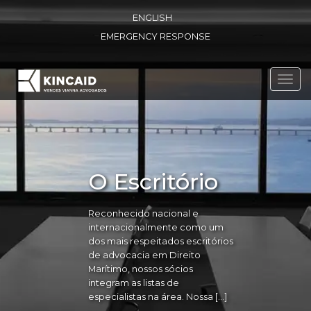
ENGLISH
EMERGENCY RESPONSE
Toggl
navig
O Escritório
Reconhecido nacional e
internacionalmente como um
dos mais respeitados escritórios
de advocacia em Direito
Marítimo, nossos sócios
integram as listas de
especialistas na área. Nossa […]