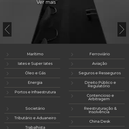
Ver mais
Marítimo
Ferroviário
Iates e Super Iates
Aviação
Óleo e Gás
Seguros e Resseguros
Energia
Direito Público e
Regulatório
Portos e Infraestrutura
Contencioso e
Arbitragem
Societário
Reestruturação &
Insolvência
Tributário e Aduaneiro
China Desk
Trabalhista