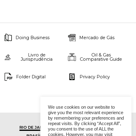
Doing Business
Mercado de Gás
Livro de
Oil & Gas
Jurisprudência
Comparative Guide
Folder Digital
Privacy Policy
We use cookies on our website to
give you the most relevant experience
by remembering your preferences and
repeat visits. By clicking “Accept All”,
RIO DE JANEIRO
SÃO PAULO
you consent to the use of ALL the
cookies. However, you may visit
BRASÍLIA
VITÓRIA