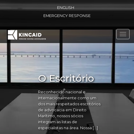
ENGLISH
EMERGENCY RESPONSE
Toggl
navig
O Escritório
Reconhecido nacional e
internacionalmente como um
dos mais respeitados escritórios
de advocacia em Direito
Marítimo, nossos sócios
integram as listas de
especialistas na área. Nossa […]