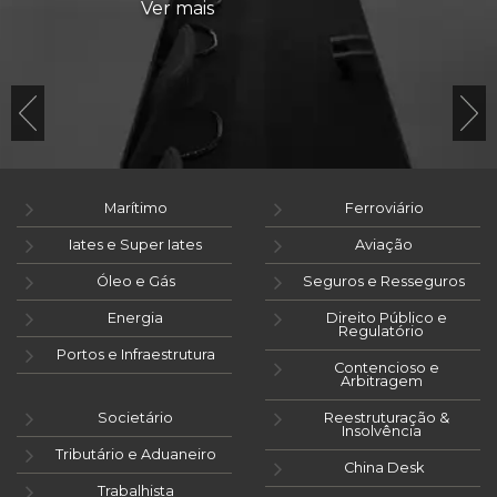
Ver mais
Marítimo
Ferroviário
Iates e Super Iates
Aviação
Óleo e Gás
Seguros e Resseguros
Energia
Direito Público e
Regulatório
Portos e Infraestrutura
Contencioso e
Arbitragem
Societário
Reestruturação &
Insolvência
Tributário e Aduaneiro
China Desk
Trabalhista