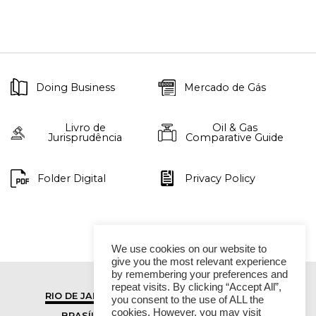
Doing Business
Mercado de Gás
Livro de
Oil & Gas
Jurisprudência
Comparative Guide
Folder Digital
Privacy Policy
We use cookies on our website to
give you the most relevant experience
by remembering your preferences and
repeat visits. By clicking “Accept All”,
RIO DE JANEIRO
SÃO PAULO
you consent to the use of ALL the
cookies. However, you may visit
BRASÍLIA
VITÓRIA