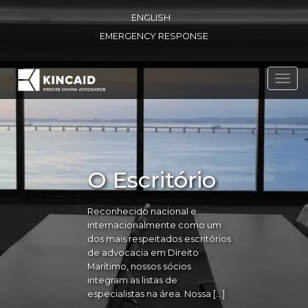
ENGLISH
EMERGENCY RESPONSE
Toggl
navig
O Escritório
Reconhecido nacional e
internacionalmente como um
dos mais respeitados escritórios
de advocacia em Direito
Marítimo, nossos sócios
integram as listas de
especialistas na área. Nossa […]