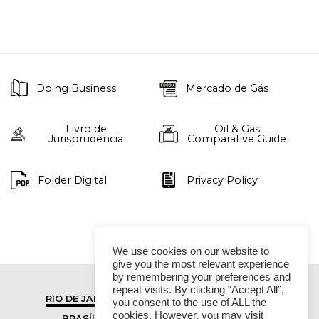
Doing Business
Mercado de Gás
Livro de
Oil & Gas
Jurisprudência
Comparative Guide
Folder Digital
Privacy Policy
We use cookies on our website to
give you the most relevant experience
by remembering your preferences and
repeat visits. By clicking “Accept All”,
RIO DE JANEIRO
SÃO PAULO
you consent to the use of ALL the
cookies. However, you may visit
BRASÍLIA
VITÓRIA