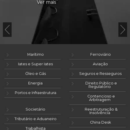
Ver mais
Marítimo
Ferroviário
Iates e Super Iates
Aviação
Óleo e Gás
Seguros e Resseguros
Energia
Direito Público e
Regulatório
Portos e Infraestrutura
Contencioso e
Arbitragem
Societário
Reestruturação &
Insolvência
Tributário e Aduaneiro
China Desk
Trabalhista