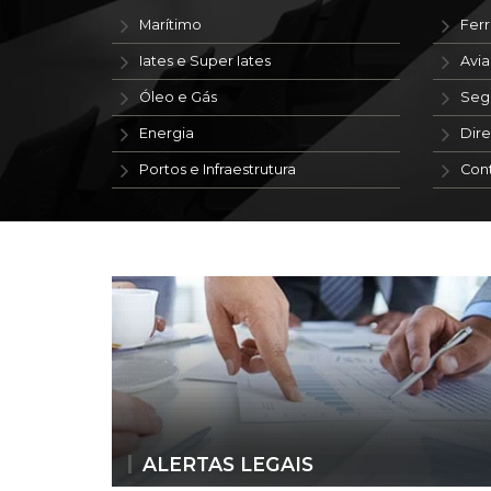
Marítimo
Ferr
Iates e Super Iates
Avi
Óleo e Gás
Seg
Energia
Dire
Portos e Infraestrutura
Con
ALERTAS LEGAIS