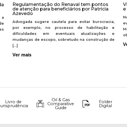
Regulamentação do Renaval tem pontos
V
da
de atenção para beneficiários por Patrícia
e
Azevedo
N
 a
Advogada sugere cautela para evitar burocracia,
e
de
por exemplo, no processo de habilitação e
M
ões
dificuldades em eventuais atualizações e
ob
mudanças de escopo, sobretudo na construção de
V
[…]
Ver mais
Oil & Gas
Livro de
Folder
Comparative
Jurisprudência
Digital
Guide