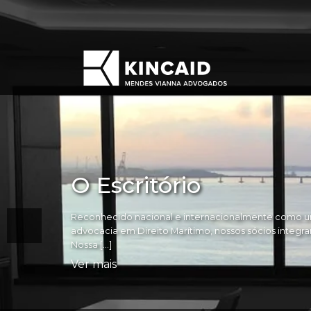
O Escritório
Reconhecido nacional e internacionalmente como um
advocacia em Direito Marítimo, nossos sócios integram 
Nossa […]
Ver mais