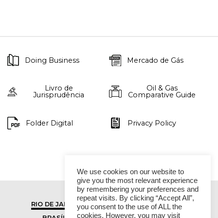
Doing Business
Mercado de Gás
Livro de
Oil & Gas
Jurisprudência
Comparative Guide
Folder Digital
Privacy Policy
We use cookies on our website to
give you the most relevant experience
by remembering your preferences and
repeat visits. By clicking “Accept All”,
RIO DE JANEIRO
SÃO PAULO
you consent to the use of ALL the
cookies. However, you may visit
BRASÍLIA
VITÓRIA