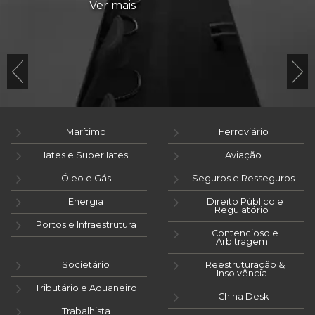
Ver mais
Marítimo
Ferroviário
Iates e Super Iates
Aviação
Óleo e Gás
Seguros e Resseguros
Energia
Direito Público e
Regulatório
Portos e Infraestrutura
Contencioso e
Arbitragem
Societário
Reestruturação &
Insolvência
Tributário e Aduaneiro
China Desk
Trabalhista