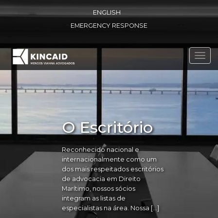
ENGLISH
EMERGENCY RESPONSE
Toggl
navig
O Escritório
Reconhecido nacional e
internacionalmente como um
dos mais respeitados escritórios
de advocacia em Direito
Marítimo, nossos sócios
integram as listas de
especialistas na área. Nossa […]