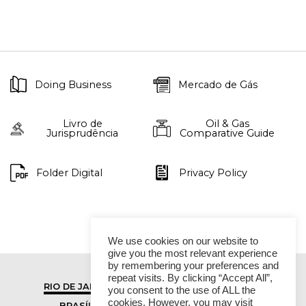
Doing Business
Mercado de Gás
Livro de
Oil & Gas
Jurisprudência
Comparative Guide
Folder Digital
Privacy Policy
We use cookies on our website to
give you the most relevant experience
by remembering your preferences and
repeat visits. By clicking “Accept All”,
RIO DE JANEIRO
SÃO PAULO
you consent to the use of ALL the
cookies. However, you may visit
BRASÍLIA
VITÓRIA