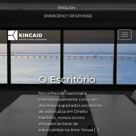
ENGLISH
EMERGENCY RESPONSE
Toggl
navig
O Escritório
Reconhecido nacional e
internacionalmente como um
dos mais respeitados escritórios
de advocacia em Direito
Marítimo, nossos sócios
integram as listas de
especialistas na área. Nossa […]