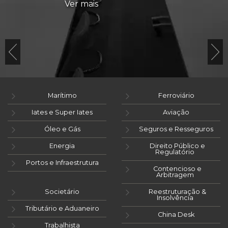
Ver mais
Marítimo
Ferroviário
Iates e Super Iates
Aviação
Óleo e Gás
Seguros e Resseguros
Energia
Direito Público e
Regulatório
Portos e Infraestrutura
Contencioso e
Arbitragem
Societário
Reestruturação &
Insolvência
Tributário e Aduaneiro
China Desk
Trabalhista