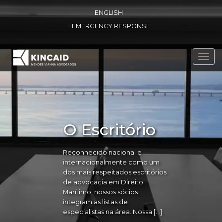
ENGLISH
EMERGENCY RESPONSE
Toggl
navig
O Escritório
Reconhecido nacional e
internacionalmente como um
dos mais respeitados escritórios
de advocacia em Direito
Marítimo, nossos sócios
integram as listas de
especialistas na área. Nossa […]