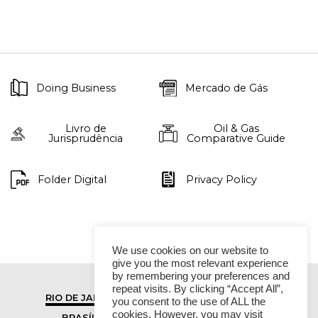
Doing Business
Mercado de Gás
Livro de
Oil & Gas
Jurisprudência
Comparative Guide
Folder Digital
Privacy Policy
We use cookies on our website to
give you the most relevant experience
by remembering your preferences and
repeat visits. By clicking “Accept All”,
RIO DE JANEIRO
SÃO PAULO
you consent to the use of ALL the
cookies. However, you may visit
BRASÍLIA
VITÓRIA