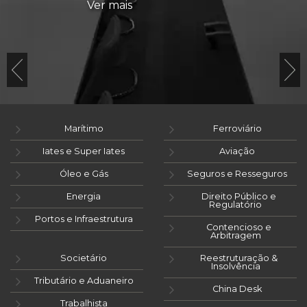
Ver mais
Marítimo
Ferroviário
Iates e Super Iates
Aviação
Óleo e Gás
Seguros e Resseguros
Energia
Direito Público e
Regulatório
Portos e Infraestrutura
Contencioso e
Arbitragem
Societário
Reestruturação &
Insolvência
Tributário e Aduaneiro
China Desk
Trabalhista