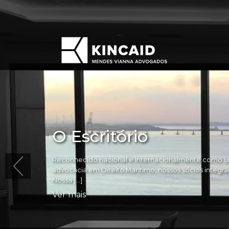
O Escritório
Reconhecido nacional e internacionalmente como um
advocacia em Direito Marítimo, nossos sócios integram 
Nossa […]
Ver mais