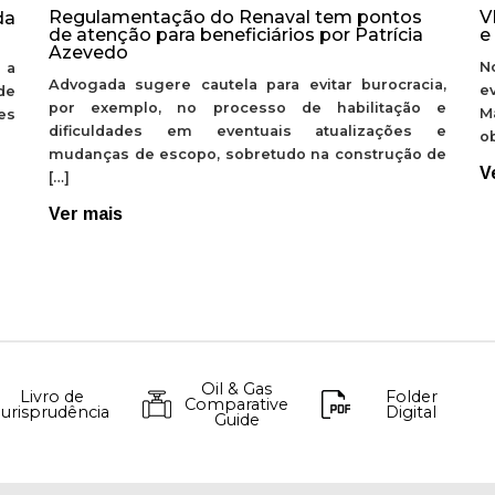
Regulamentação do Renaval tem pontos
V
da
de atenção para beneficiários por Patrícia
e
Azevedo
N
 a
Advogada sugere cautela para evitar burocracia,
e
de
por exemplo, no processo de habilitação e
M
ões
dificuldades em eventuais atualizações e
ob
mudanças de escopo, sobretudo na construção de
V
[…]
Ver mais
Oil & Gas
Livro de
Folder
Comparative
Jurisprudência
Digital
Guide