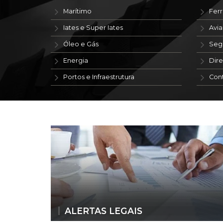
Marítimo
Ferr
Iates e Super Iates
Avi
Óleo e Gás
Seg
Energia
Dire
Portos e Infraestrutura
Con
ALERTAS LEGAIS