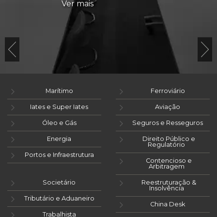
Ver mais
Marítimo
Ferroviário
Iates e Super Iates
Aviação
Óleo e Gás
Seguros e Resseguros
Energia
Direito Público e
Regulatório
Portos e Infraestrutura
Contencioso e
Arbitragem
Societário
Reestruturação &
Insolvência
Tributário e Aduaneiro
China Desk
Trabalhista