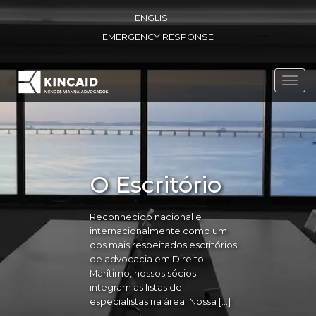
ENGLISH
EMERGENCY RESPONSE
Toggl
navig
O Escritório
Reconhecido nacional e
internacionalmente como um
dos mais respeitados escritórios
de advocacia em Direito
Marítimo, nossos sócios
integram as listas de
especialistas na área. Nossa […]