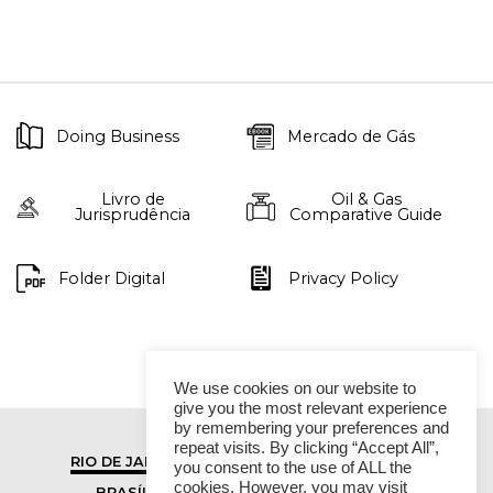
Doing Business
Mercado de Gás
Livro de
Oil & Gas
Jurisprudência
Comparative Guide
Folder Digital
Privacy Policy
We use cookies on our website to
give you the most relevant experience
by remembering your preferences and
repeat visits. By clicking “Accept All”,
RIO DE JANEIRO
SÃO PAULO
you consent to the use of ALL the
cookies. However, you may visit
BRASÍLIA
VITÓRIA