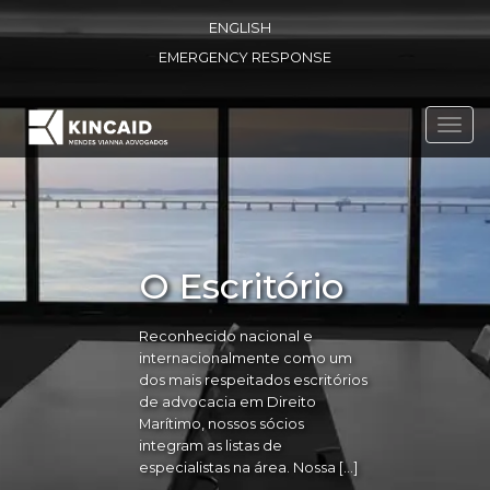
ENGLISH
EMERGENCY RESPONSE
Toggl
navig
O Escritório
Reconhecido nacional e
internacionalmente como um
dos mais respeitados escritórios
de advocacia em Direito
Marítimo, nossos sócios
integram as listas de
especialistas na área. Nossa […]