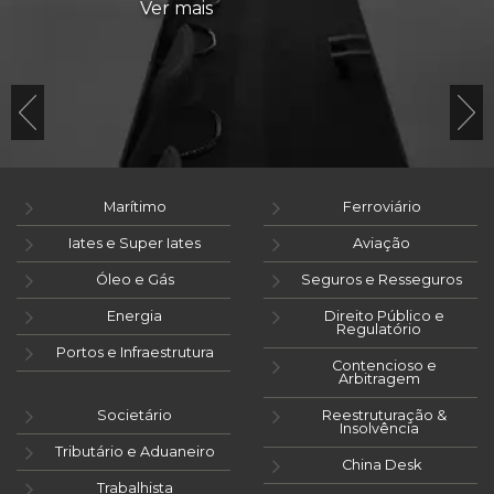
Ver mais
Marítimo
Ferroviário
Iates e Super Iates
Aviação
Óleo e Gás
Seguros e Resseguros
Energia
Direito Público e
Regulatório
Portos e Infraestrutura
Contencioso e
Arbitragem
Societário
Reestruturação &
Insolvência
Tributário e Aduaneiro
China Desk
Trabalhista