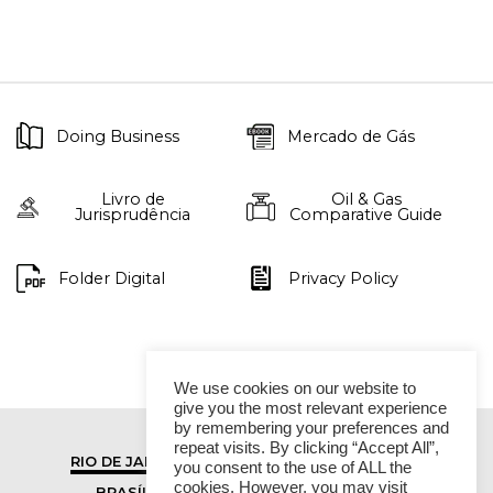
Doing Business
Mercado de Gás
Livro de
Oil & Gas
Jurisprudência
Comparative Guide
Folder Digital
Privacy Policy
We use cookies on our website to
give you the most relevant experience
by remembering your preferences and
repeat visits. By clicking “Accept All”,
RIO DE JANEIRO
SÃO PAULO
you consent to the use of ALL the
cookies. However, you may visit
BRASÍLIA
VITÓRIA