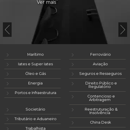
Ver mais
Marítimo
Ferroviário
Iates e Super Iates
Aviação
Óleo e Gás
Seguros e Resseguros
Energia
Direito Público e
Regulatório
Portos e Infraestrutura
Contencioso e
Arbitragem
Societário
Reestruturação &
Insolvência
Tributário e Aduaneiro
China Desk
Trabalhista