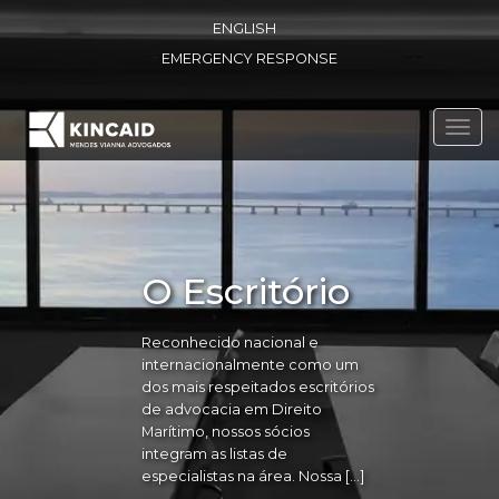
ENGLISH
EMERGENCY RESPONSE
Toggl
navig
O Escritório
Reconhecido nacional e
internacionalmente como um
dos mais respeitados escritórios
de advocacia em Direito
Marítimo, nossos sócios
integram as listas de
especialistas na área. Nossa […]