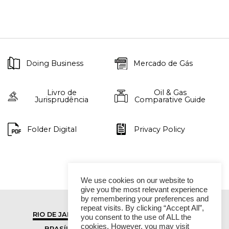
Doing Business
Mercado de Gás
Livro de
Oil & Gas
Jurisprudência
Comparative Guide
Folder Digital
Privacy Policy
We use cookies on our website to
give you the most relevant experience
by remembering your preferences and
repeat visits. By clicking “Accept All”,
RIO DE JANEIRO
SÃO PAULO
you consent to the use of ALL the
cookies. However, you may visit
BRASÍLIA
VITÓRIA