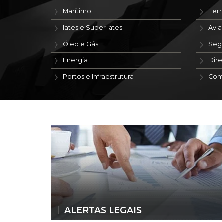
Marítimo
Ferr
Iates e Super Iates
Avi
Óleo e Gás
Seg
Energia
Dire
Portos e Infraestrutura
Con
ALERTAS LEGAIS