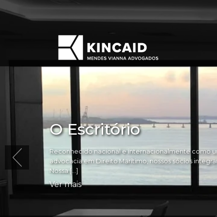
O Escritório
Reconhecido nacional e internacionalmente como um
advocacia em Direito Marítimo, nossos sócios integram 
Nossa […]
Ver mais