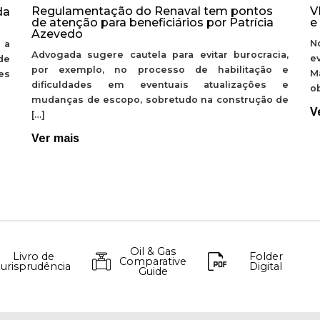
Regulamentação do Renaval tem pontos
V
da
de atenção para beneficiários por Patrícia
e
Azevedo
N
 a
Advogada sugere cautela para evitar burocracia,
e
de
por exemplo, no processo de habilitação e
M
ões
dificuldades em eventuais atualizações e
ob
mudanças de escopo, sobretudo na construção de
V
[…]
Ver mais
Oil & Gas
Livro de
Folder
Comparative
Jurisprudência
Digital
Guide