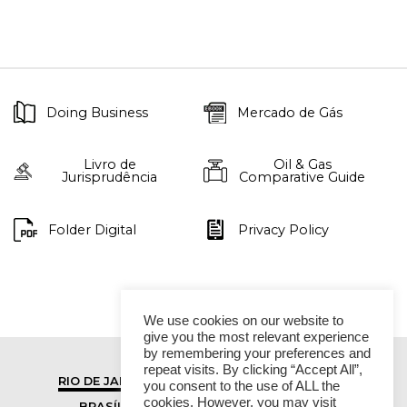
Doing Business
Mercado de Gás
Livro de
Oil & Gas
Jurisprudência
Comparative Guide
Folder Digital
Privacy Policy
We use cookies on our website to
give you the most relevant experience
by remembering your preferences and
repeat visits. By clicking “Accept All”,
RIO DE JANEIRO
SÃO PAULO
you consent to the use of ALL the
cookies. However, you may visit
BRASÍLIA
VITÓRIA