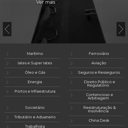
Ver mais
Marítimo
Ferroviário
Iates e Super Iates
Aviação
Óleo e Gás
Seguros e Resseguros
Energia
Direito Público e
Regulatório
Portos e Infraestrutura
Contencioso e
Arbitragem
Societário
Reestruturação &
Insolvência
Tributário e Aduaneiro
China Desk
Trabalhista