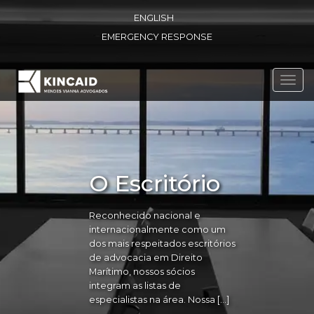
ENGLISH
EMERGENCY RESPONSE
Toggl
navig
O Escritório
Reconhecido nacional e
internacionalmente como um
dos mais respeitados escritórios
de advocacia em Direito
Marítimo, nossos sócios
integram as listas de
especialistas na área. Nossa […]