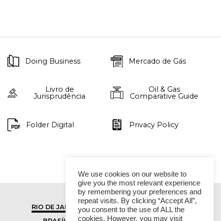
Doing Business
Mercado de Gás
Livro de
Oil & Gas
Jurisprudência
Comparative Guide
Folder Digital
Privacy Policy
We use cookies on our website to
give you the most relevant experience
by remembering your preferences and
repeat visits. By clicking “Accept All”,
RIO DE JANEIRO
SÃO PAULO
you consent to the use of ALL the
cookies. However, you may visit
BRASÍLIA
VITÓRIA