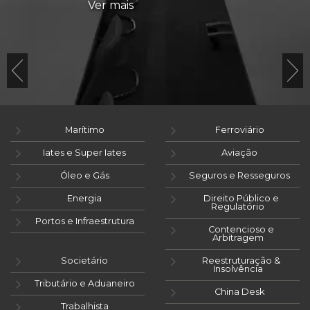
Ver mais
Marítimo
Ferroviário
Iates e Super Iates
Aviação
Óleo e Gás
Seguros e Resseguros
Energia
Direito Público e
Regulatório
Portos e Infraestrutura
Contencioso e
Arbitragem
Societário
Reestruturação &
Insolvência
Tributário e Aduaneiro
China Desk
Trabalhista