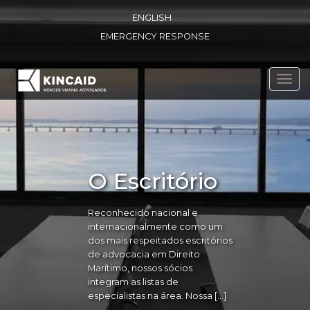
ENGLISH
EMERGENCY RESPONSE
Toggl
navig
O Escritório
Reconhecido nacional e
internacionalmente como um
dos mais respeitados escritórios
de advocacia em Direito
Marítimo, nossos sócios
integram as listas de
especialistas na área. Nossa […]