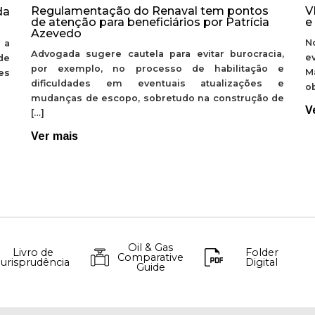
Regulamentação do Renaval tem pontos
V
da
de atenção para beneficiários por Patrícia
e
Azevedo
N
 a
Advogada sugere cautela para evitar burocracia,
e
de
por exemplo, no processo de habilitação e
M
ões
dificuldades em eventuais atualizações e
ob
mudanças de escopo, sobretudo na construção de
V
[…]
Ver mais
Oil & Gas
Livro de
Folder
Comparative
Jurisprudência
Digital
Guide