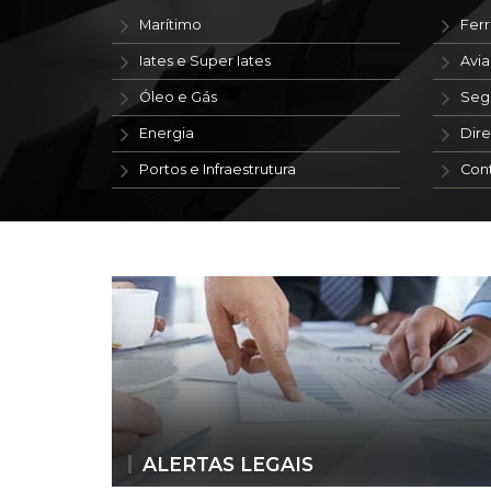
Marítimo
Ferr
Iates e Super Iates
Avi
Óleo e Gás
Seg
Energia
Dire
Portos e Infraestrutura
Con
ALERTAS LEGAIS