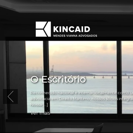
O Escritório
Reconhecido nacional e internacionalmente como um
advocacia em Direito Marítimo, nossos sócios integram 
Nossa […]
Ver mais