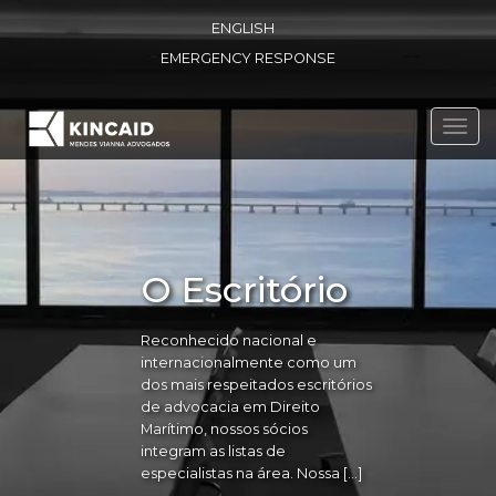
ENGLISH
EMERGENCY RESPONSE
Toggl
navig
O Escritório
Reconhecido nacional e
internacionalmente como um
dos mais respeitados escritórios
de advocacia em Direito
Marítimo, nossos sócios
integram as listas de
especialistas na área. Nossa […]