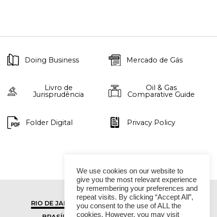
Doing Business
Mercado de Gás
Livro de
Oil & Gas
Jurisprudência
Comparative Guide
Folder Digital
Privacy Policy
We use cookies on our website to
give you the most relevant experience
by remembering your preferences and
repeat visits. By clicking “Accept All”,
RIO DE JANEIRO
SÃO PAULO
you consent to the use of ALL the
cookies. However, you may visit
BRASÍLIA
VITÓRIA