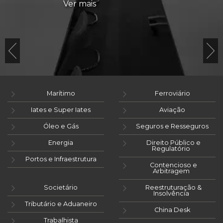
Ver mais
Marítimo
Ferroviário
Iates e Super Iates
Aviação
Óleo e Gás
Seguros e Resseguros
Energia
Direito Público e
Regulatório
Portos e Infraestrutura
Contencioso e
Arbitragem
Societário
Reestruturação &
Insolvência
Tributário e Aduaneiro
China Desk
Trabalhista