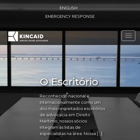
ENGLISH
EMERGENCY RESPONSE
Toggl
navig
O Escritório
Reconhecido nacional e
internacionalmente como um
dos mais respeitados escritórios
de advocacia em Direito
Marítimo, nossos sócios
integram as listas de
especialistas na área. Nossa […]