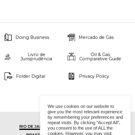
Doing Business
Mercado de Gás
Livro de
Oil & Gas
Jurisprudência
Comparative Guide
Folder Digital
Privacy Policy
We use cookies on our website to
give you the most relevant experience
by remembering your preferences and
repeat visits. By clicking “Accept All”,
RIO DE JANEIRO
SÃO PAULO
you consent to the use of ALL the
cookies. However, you may visit
BRASÍLIA
VITÓRIA