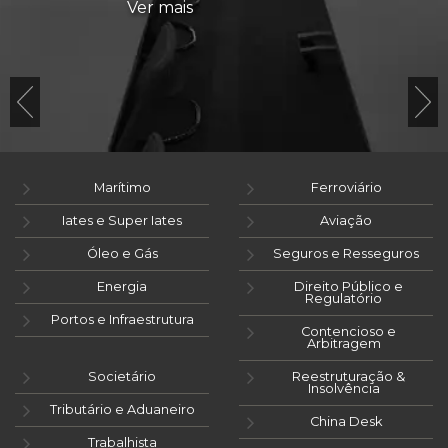
Ver mais
Marítimo
Ferroviário
Iates e Super Iates
Aviação
Óleo e Gás
Seguros e Resseguros
Energia
Direito Público e
Regulatório
Portos e Infraestrutura
Contencioso e
Arbitragem
Societário
Reestruturação &
Insolvência
Tributário e Aduaneiro
China Desk
Trabalhista