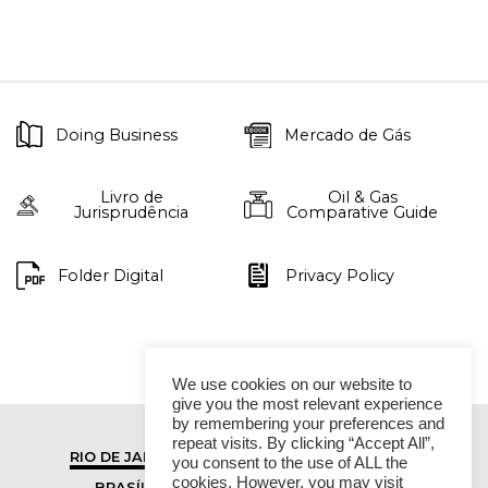
Doing Business
Mercado de Gás
Livro de
Oil & Gas
Jurisprudência
Comparative Guide
Folder Digital
Privacy Policy
We use cookies on our website to
give you the most relevant experience
by remembering your preferences and
repeat visits. By clicking “Accept All”,
RIO DE JANEIRO
SÃO PAULO
you consent to the use of ALL the
cookies. However, you may visit
BRASÍLIA
VITÓRIA