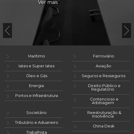
Ver mais
Marítimo
Ferroviário
Iates e Super Iates
Aviação
Óleo e Gás
Seguros e Resseguros
Energia
Direito Público e
Regulatório
Portos e Infraestrutura
Contencioso e
Arbitragem
Societário
Reestruturação &
Insolvência
Tributário e Aduaneiro
China Desk
Trabalhista