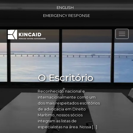
ENGLISH
EMERGENCY RESPONSE
Toggl
navig
O Escritório
Reconhecido nacional e
internacionalmente como um
dos mais respeitados escritórios
de advocacia em Direito
Marítimo, nossos sócios
integram as listas de
especialistas na área. Nossa […]