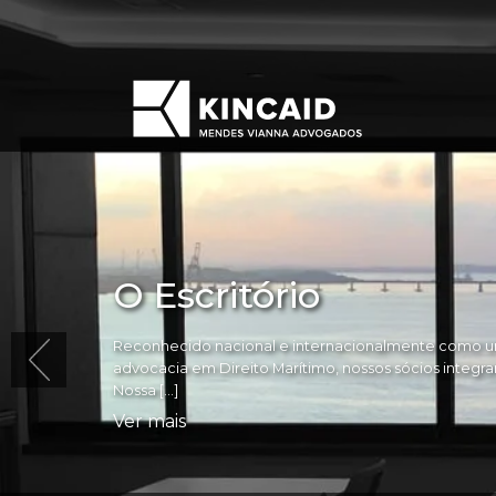
O Escritório
Reconhecido nacional e internacionalmente como um
advocacia em Direito Marítimo, nossos sócios integram 
Nossa […]
Ver mais