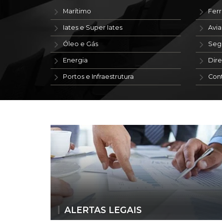
Marítimo
Ferr
Iates e Super Iates
Avi
Óleo e Gás
Seg
Energia
Dire
Portos e Infraestrutura
Con
ALERTAS LEGAIS