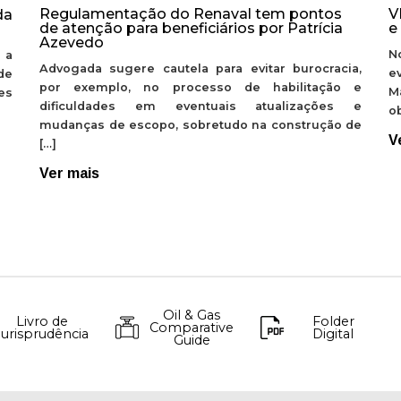
Regulamentação do Renaval tem pontos
V
da
de atenção para beneficiários por Patrícia
e
Azevedo
N
 a
Advogada sugere cautela para evitar burocracia,
e
de
por exemplo, no processo de habilitação e
M
ões
dificuldades em eventuais atualizações e
ob
mudanças de escopo, sobretudo na construção de
V
[…]
Ver mais
Oil & Gas
Livro de
Folder
Comparative
Jurisprudência
Digital
Guide