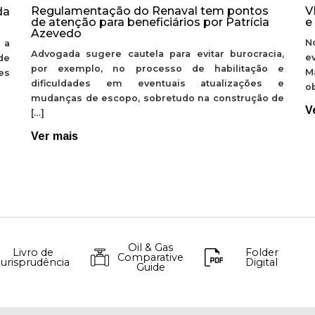
Regulamentação do Renaval tem pontos
V
da
de atenção para beneficiários por Patrícia
e
Azevedo
N
 a
Advogada sugere cautela para evitar burocracia,
e
de
por exemplo, no processo de habilitação e
M
ões
dificuldades em eventuais atualizações e
ob
mudanças de escopo, sobretudo na construção de
V
[…]
Ver mais
Oil & Gas
Livro de
Folder
Comparative
Jurisprudência
Digital
Guide