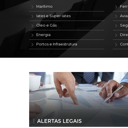
Marítimo
Ferr
Iates e Super Iates
Avi
Óleo e Gás
Seg
Energia
Dire
Portos e Infraestrutura
Con
ALERTAS LEGAIS