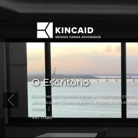
O Escritório
Reconhecido nacional e internacionalmente como um
advocacia em Direito Marítimo, nossos sócios integram 
Nossa […]
Ver mais